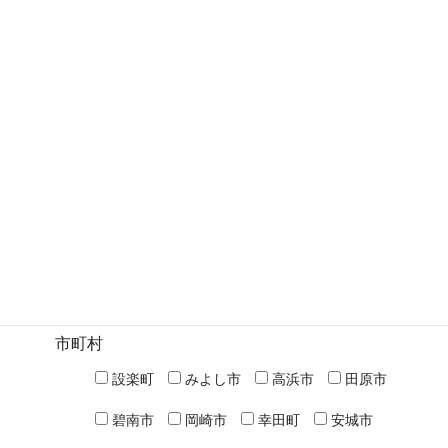
安城農林高校 － 農業・園芸科
2025年7月30日
安城市
次の記事
安城農林高校 － 食品科学科
2025年7月30日
検索
高校名など
市町村
設楽町
みよし市
高浜市
田原市
碧南市
岡崎市
幸田町
安城市