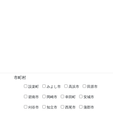
2025年7月30日
西尾市
次の記事
一色高校 － 普通科
2025年7月30日
検索
高校名など
市町村
設楽町
みよし市
高浜市
田原市
碧南市
岡崎市
幸田町
安城市
刈谷市
知立市
西尾市
蒲郡市