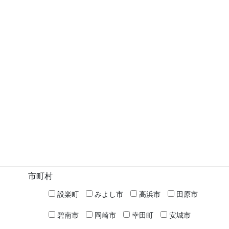
2025年7月30日
蒲郡市
蒲郡東高校 － 普通科
投
固
固
固
1
2
…
5
»
稿
定
定
定
ペ
ペ
ペ
の
検索
ー
ー
ー
ペ
ジ
ジ
ジ
高校名など
ー
ジ
送
市町村
り
設楽町
みよし市
高浜市
田原市
碧南市
岡崎市
幸田町
安城市