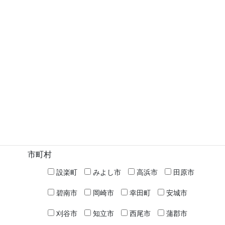
2025年7月30日
蒲郡市
次の記事
三谷水産高校 － 海洋科学科
2025年7月30日
検索
高校名など
市町村
設楽町
みよし市
高浜市
田原市
碧南市
岡崎市
幸田町
安城市
刈谷市
知立市
西尾市
蒲郡市